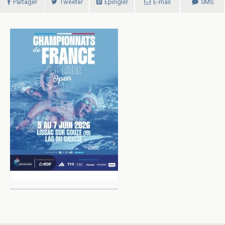
Partager
Tweeter
Épingler
E-mail
SMS