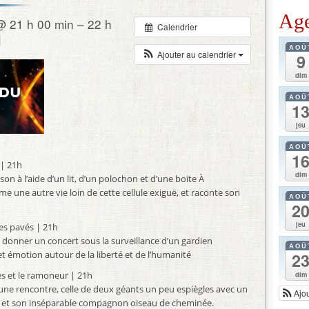
Ag
@ 21 h 00 min – 22 h
Calendrier
AOÛ
Ajouter au calendrier
9
dim
AOÛ
1
jeu
AOÛ
1
e | 21h
dim
n à l’aide d’un lit, d’un polochon et d’une boite À
sme une autre vie loin de cette cellule exiguë, et raconte son
AOÛ
2
jeu
 des pavés | 21h
 donner un concert sous la surveillance d’un gardien
AOÛ
 émotion autour de la liberté et de l’humanité
2
ges et le ramoneur | 21h
dim
ne rencontre, celle de deux géants un peu espiègles avec un
Ajo
, et son inséparable compagnon oiseau de cheminée.