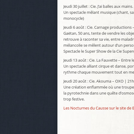
Jeudi 30 juillet : Cie. J’ai balles aux ma
Un spectacle mêlant musique (chant, sax
monocycle)
Jeudi 6 août : Cie. Carnage productions 
Gaëtan, 50 ans, tente de vendre les obj
retrouve à raconter sa vie, entre maladr
mélancolie se mêlent autour d’un perso
Spectacle le Super Show de la Cie Supe
Jeudi 13 août : Cie. La Fauvette – Entre 
Un spectacle alliant cirque et danse, po
rythme chaque mouvement tout en mettan
Jeudi 20 août : Cie. Akouma – OXO | 21
Une création enflammée où une troupe d
la pyrotechnie dans une quête d’osmose
trop festive.
Les Nocturnes du Causse sur le site de 