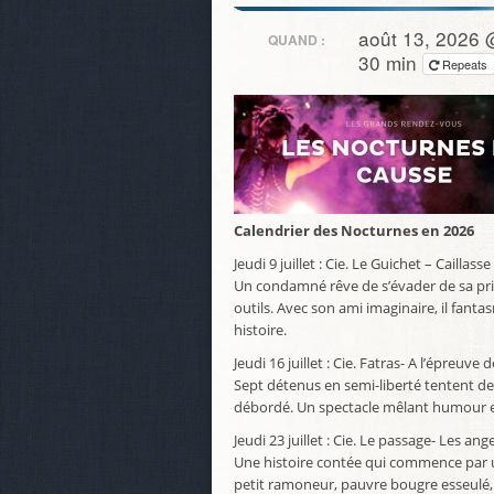
août 13, 2026 
QUAND :
30 min
Repeats
Calendrier des Nocturnes en 2026
Jeudi 9 juillet : Cie. Le Guichet – Caillass
Un condamné rêve de s’évader de sa priso
outils. Avec son ami imaginaire, il fanta
histoire.
Jeudi 16 juillet : Cie. Fatras- A l’épreuve
Sept détenus en semi-liberté tentent de
débordé. Un spectacle mêlant humour et
Jeudi 23 juillet : Cie. Le passage- Les an
Une histoire contée qui commence par u
petit ramoneur, pauvre bougre esseulé