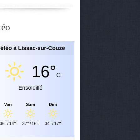
téo
étéo à Lissac-sur-Couze
16°
C
Ensoleillé
Ven
Sam
Dim
36°
/
14°
37°
/
16°
34°
/
17°