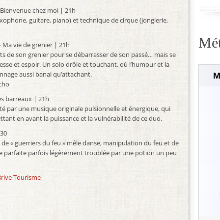
ins. Bienvenue chez moi | 21h
ophone, guitare, piano) et technique de cirque (jonglerie,
Mé
– Ma vie de grenier | 21h
ets de son grenier pour se débarrasser de son passé… mais se
esse et espoir. Un solo drôle et touchant, où l’humour et la
nnage aussi banal qu’attachant.
M
rcho
les barreaux | 21h
rté par une musique originale pulsionnelle et énergique, qui
t en avant la puissance et la vulnérabilité de ce duo.
h30
e « guerriers du feu » mêle danse, manipulation du feu et de
 parfaite parfois légèrement troublée par une potion un peu
Brive Tourisme