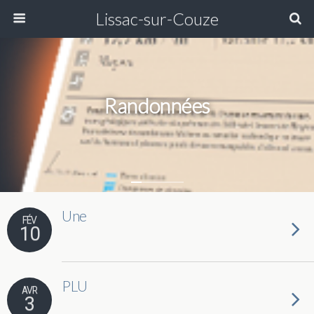
Lissac-sur-Couze
Randonnées
Une
FÉV
10
PLU
AVR
3