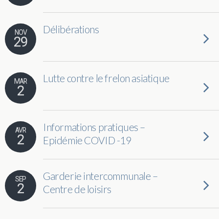
Délibérations
NOV
29
Lutte contre le frelon asiatique
MAR
2
Informations pratiques –
AVR
2
Epidémie COVID -19
Garderie intercommunale –
SEP
2
Centre de loisirs