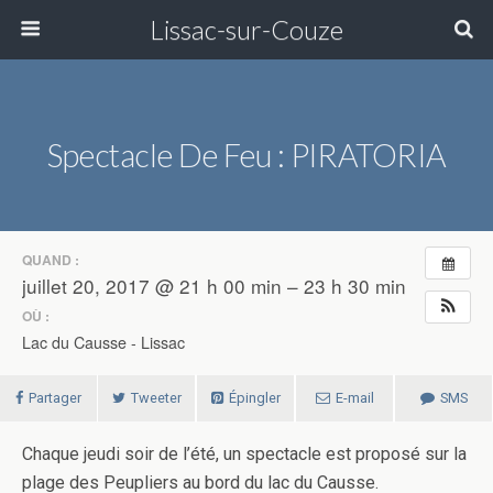
Lissac-sur-Couze
Spectacle De Feu : PIRATORIA
QUAND :
juillet 20, 2017 @ 21 h 00 min – 23 h 30 min
OÙ :
Lac du Causse - Lissac
Partager
Tweeter
Épingler
E-mail
SMS
Chaque jeudi soir de l’été, un spectacle est proposé sur la
plage des Peupliers au bord du lac du Causse.