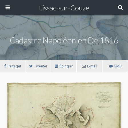
Lissac-sur-Couze
Cadastre Napoléonien De 1816
Partager
Tweeter
Épingler
E-mail
SMS