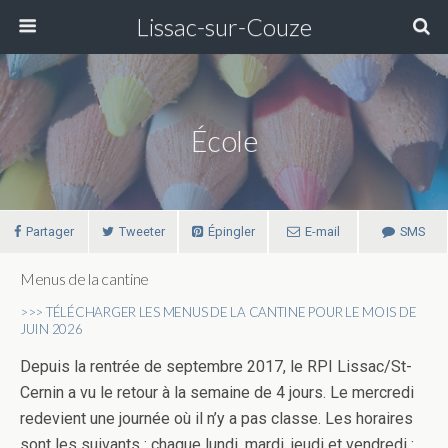
Lissac-sur-Couze
École
Partager
Tweeter
Épingler
E-mail
SMS
Menus de la cantine
>>> TÉLÉCHARGER LES MENUS DE LA CANTINE POUR LE MOIS DE
JUIN 2026
Depuis la rentrée de septembre 2017, le RPI Lissac/St-
Cernin a vu le retour à la semaine de 4 jours. Le mercredi
redevient une journée où il n’y a pas classe. Les horaires
sont les suivants : chaque lundi, mardi, jeudi et vendredi :