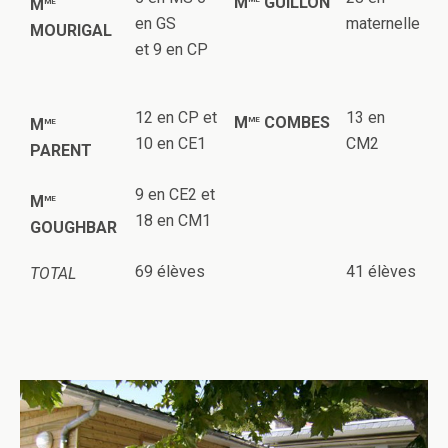
me
M
GUILLON
M
en GS
maternelle
MOURIGAL
et 9 en CP
12 en CP et
13 en
me
me
M
COMBES
M
10 en CE1
CM2
PARENT
9 en CE2 et
me
M
18 en CM1
GOUGHBAR
69 élèves
41 élèves
TOTAL